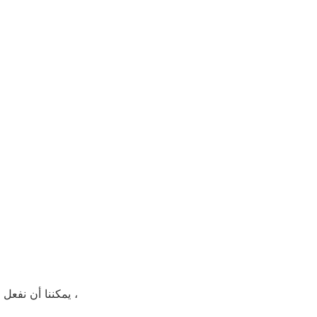
يمكننا أن نفعل 300 قطعة ، في 300 قطعة ، يمكنك الحصول على السعر التنافسي ، إذا كانت الكمية صغيرة جدًا فسوف نتحقق من التصميم ثم نرد عليك ،