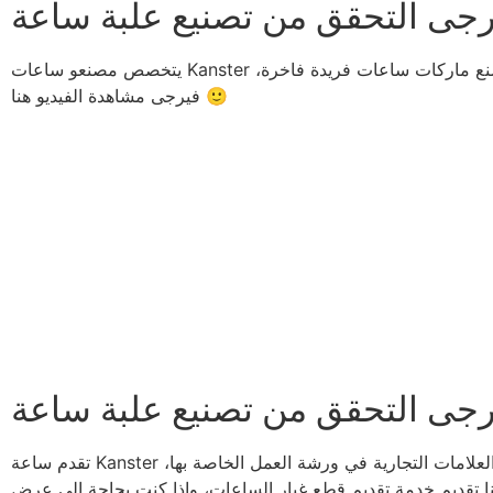
يتخصص مصنعو ساعات Kanster في تصنيع الساعات الميكانيكية ذات المعايير الأعلى وتصنيع حركات الساعات. إذا كنت ترغب في صنع ماركات ساعات فريدة فاخرة،
فيرجى مشاهدة الفيديو هنا 🙂
تقدم ساعة Kanster قطع غيار الساعات لبعض العلامات التجارية السويسرية، ثم يتم تجميعها في سويسرا، أو يتم تجميع بعض العلامات التجارية في ورشة العمل الخاصة بها،
 قطع غيار الساعات، وإذا كنت بحاجة إلى عرض kanster حركات الساعات الميكانيكية الفريدة