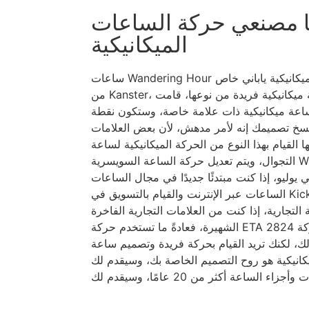
ا مصنعي حركة الساعات
الميكانيكية
ساعات Wandering Hour ذاتية الملء هذه هي تصميم حركة ميكانيكية ياباني خاص
من Kanster، إنها حركة ساعة ميكانيكية فريدة من نوعها، قامت Kanster بتعديل
اعة ميكانيكية ذات علامة خاصة، وستكون نقطة
 نسخ تصميمك إنه لأمر مدهش، لأن بعض العلامات
 القيام بهذا النوع من الحركة الميكانيكية لساعة
التجوال، ويتم تعديل حركة الساعة السويسرية Wandering Hour، وسيتم إطلاقها
 يوليو، إذا كنت مبتدئًا جديدًا في مجال الساعات (ترغب في ممارسة أعمال
الساعات عبر الإنترنت والقيام بالتسويق في Kickstarter وIndiegogo)، يمكن أن
التجارية، إذا كنت من العلامات التجارية الفاخرة
الشهيرة، فعادةً ما تستخدم حركة ETA 2824 أو تستخدم حركة Swllita Sw200 وما
 لكنك تريد القيام بحركة فريدة وتصميم ساعة، kanster يمكن أن يكون
يكية هو روح التصميم الخاصة بك، وسيقدم لك Kanster في