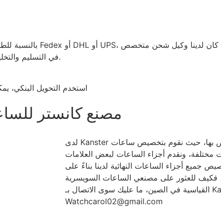
بالنسبة للطلب الصغير، 
في التسليم والتخليص في بلدك في بعض البلدان الخاصة مثل روسيا والهند وما إلى ذلك.
استخدم التحويل البنكي، يمك
مصنع كانستر للساع
لدى Kanster فريق مراقبة الجودة الجاد الخاص بها، حيث نقوم بتخصيص ساعات
مات مختلفة، ونقدم أجزاء الساعات لبعض العلامات
ص جميع أجزاء الساعات النهائية لدينا بناءً على
نا، فكيف للعثور على مصنعي الساعات السويسرية
القياسية في الصين، ما عليك سوى الاتصال بـ Kanster watch:
Watchcarol02@gmail.com